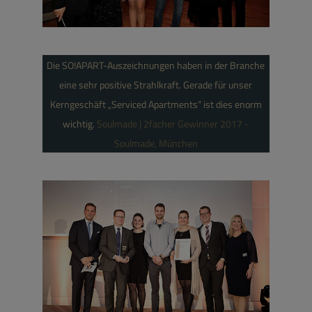
Die SO!APART-Auszeichnungen haben in der Branche
eine sehr positive Strahlkraft. Gerade für unser
Kerngeschäft „Serviced Apartments“ ist dies enorm
Special Award
wichtig.
Soulmade | 2facher Gewinner 2017 -
Soulmade, München
international