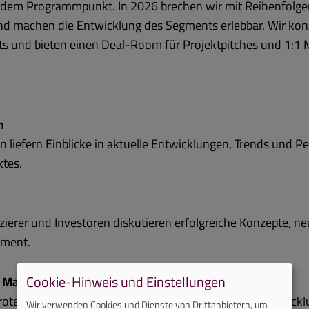
jedem Programmpunkt. In 2026 brechen wir mit Reihenfolge
und machen die Entwicklung des Segments erlebbar. Wir kon
s und bieten einen Deal-Room für Projektpitches und 1:1 
n
liefern Einblicke in aktuelle Entwicklungen, Trends und P
tes.
nzierer und Investoren diskutieren erfolgreiche Konzepte, n
gment.
Cookie-Hinweis und Einstellungen
e Marktentwicklung
s roter Faden durch beide Tage und widmet sich der Entwick
Wir verwenden Cookies und Dienste von Drittanbietern, um