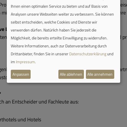
Professionalisierung des Marktes. In verschiedenen Zeitrei
Ihnen einen optimalen Service zu bieten und auf Basis von
 mit persönlichen Geschichten und machen so die 25 Jahre 
Analysen unsere Webseiten weiter zu verbessern. Sie können
selbst entscheiden, welche Cookies und Dienste wir
ive Lösungen
verwenden dürfen. Natürlich haben Sie jederzeit die
hrten Tour Einblicke in spannende Apartmentkonzepte und pr
Möglichkeit, die bereits erteilte Einwilligung zu widerrufen.
Weitere Informationen, auch zur Datenverarbeitung durch
Drittanbieter, finden Sie in unserer
Datenschutzerklärung
und
im
Impressum
.
genheiten, um neue Kontakte zu knüpfen, bestehende Partn
Anpassen
Alle ablehnen
Alle annehmen
ustoßen.
?
ich an Entscheider und Fachleute aus:
thotels und Hotels